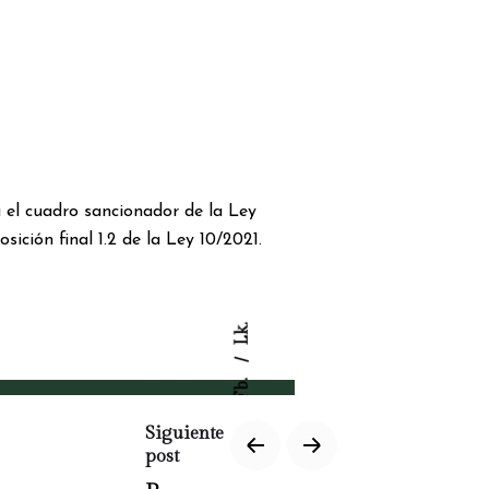
a el cuadro sancionador de la Ley
ición final 1.2 de la Ley 10/2021.
Lk.
Fb.
–
Siguiente
Síguenos
post